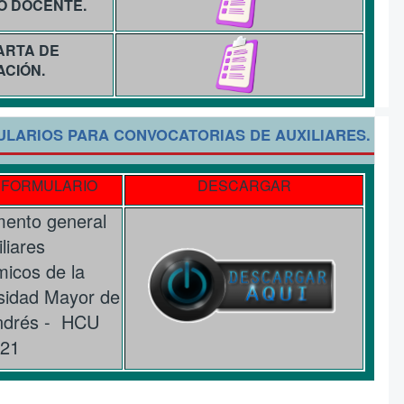
O DOCENTE.
CARTA DE
CIÓN.
LARIOS PARA CONVOCATORIAS DE AUXILIARES.
 FORMULARIO
DESCARGAR
ento general
liares
icos de la
sidad Mayor de
ndrés - HCU
021