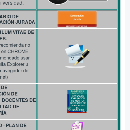
niversidad.
ARIO DE
ACIÓN JURADA
LUM VITAE DE
ES.
 recomienda no
r en CHROME,
omendado usar
lla Explorer u
 navegador de
rnet)
 DE
CIÓN DE
S DOCENTES
DE
LTAD DE
RÍA
 - PLAN DE