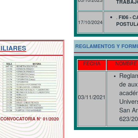
TRABAJ
.
FI06 - 
17/10/2024
POSTULA
REGLAMENTOS Y FORMU
ILIARES
FECHA
NOMBRE
Reglam
de auxi
académ
03/11/2021
Univer
San A
623/2
CONVOCATORIA N° 01/2020