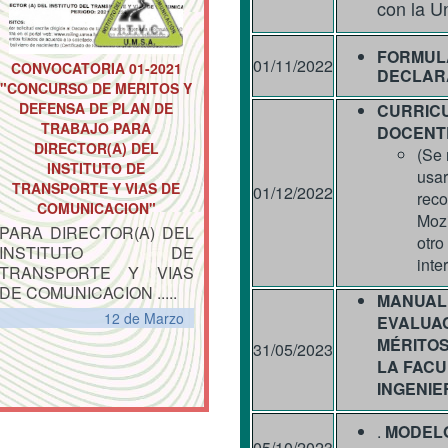
con la U
FORMUL
01/11/2022
CONVOCATORIA 01-2021
DECLAR
"CONCURSO DE MERITOS Y
DEFENSA DE PLAN DE
CURRICU
TRABAJO PARA
DOCENT
DIRECTOR(A) DEL
(Se
INSTITUTO DE
usa
TRANSPORTE Y VIAS DE
01/12/2022
rec
COMUNICACION"
Mozi
PARA DIRECTOR(A) DEL
otro
INSTITUTO DE
inte
TRANSPORTE Y VIAS
DE COMUNICACION .....
MANUAL
12 de
Marzo
EVALUA
MÉRITO
31/05/2023
LA FACU
INGENIE
.
MODELO
05/10/2023