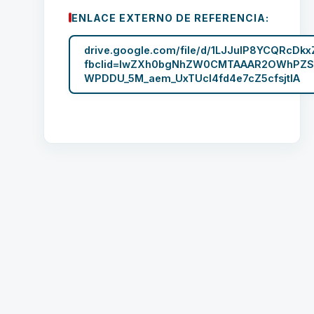
ENLACE EXTERNO DE REFERENCIA:
drive.google.com/file/d/1LJJulP8YCQRcDk
fbclid=IwZXh0bgNhZW0CMTAAAR2OWhPZS
WPDDU_5M_aem_UxTUcl4fd4e7cZ5cfsjtIA