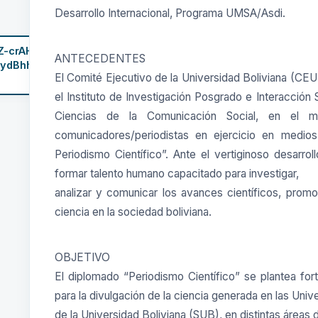
Desarrollo Internacional, Programa UMSA/Asdi.
xZ-crAHuI1_Md4v5mN/view?
ANTECEDENTES
ydBhh2n7uUfsr6MJp742SRaehAEI3OzX2S86m8zHn-
El Comité Ejecutivo de la Universidad Boliviana (C
el Instituto de Investigación Posgrado e Interacció
Ciencias de la Comunicación Social, en el 
comunicadores/periodistas en ejercicio en medio
Periodismo Científico”. Ante el vertiginoso desarro
formar talento humano capacitado para investigar,
analizar y comunicar los avances científicos, promo
ciencia en la sociedad boliviana.
OBJETIVO
El diplomado “Periodismo Científico” se plantea for
para la divulgación de la ciencia generada en las Uni
de la Universidad Boliviana (SUB), en distintas áreas 