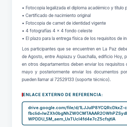
• Fotocopia legalizada el diploma académico y título 
• Certificado de nacimiento original
• Fotocopia de carnet de identidad vigente
• 4 fotografías 4 x 4 fondo celeste
• El plazo para la entrega física de los requisitos de 
Los participantes que se encuentren en La Paz debe
de Agosto, entre Aspiazu y Guachalla, edificio Hoy, 
en otros departamentos deben enviar los requisitos
mayo y posteriormente enviar los documentos por 
pueden llamar al 72529133 (soporte técnico).
ENLACE EXTERNO DE REFERENCIA:
drive.google.com/file/d/1LJJulP8YCQRcDkxZ
fbclid=IwZXh0bgNhZW0CMTAAAR2OWhPZSydB
WPDDU_5M_aem_UxTUcl4fd4e7cZ5cfsjtIA