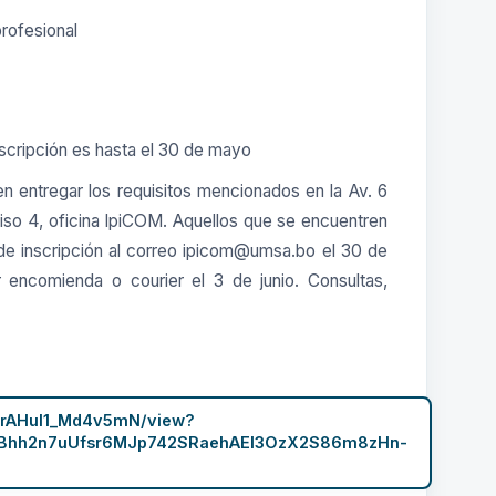
profesional
inscripción es hasta el 30 de mayo
n entregar los requisitos mencionados en la Av. 6
piso 4, oficina IpiCOM. Aquellos que se encuentren
 de inscripción al correo ipicom@umsa.bo el 30 de
encomienda o courier el 3 de junio. Consultas,
-crAHuI1_Md4v5mN/view?
hh2n7uUfsr6MJp742SRaehAEI3OzX2S86m8zHn-