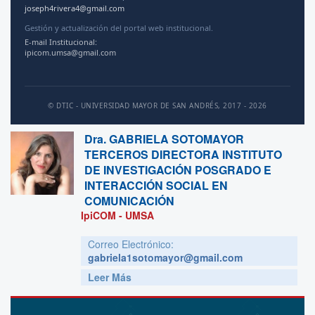
joseph4rivera4@gmail.com
Gestión y actualización del portal web institucional.
E-mail Institucional:
ipicom.umsa@gmail.com
© DTIC - UNIVERSIDAD MAYOR DE SAN ANDRÉS, 2017 - 2026
Dra.
GABRIELA SOTOMAYOR
TERCEROS DIRECTORA INSTITUTO
DE INVESTIGACIÓN POSGRADO E
INTERACCIÓN SOCIAL EN
COMUNICACIÓN
IpiCOM - UMSA
Correo Electrónico:
gabriela1sotomayor@gmail.com
Leer Más