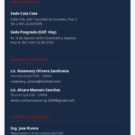
UBICACIONES
libros y revistas que abordan temáticas relevantes en el
campo de la comunicación y el medio ambiente. Actualmente,
Sede Cota Cota
es Directora del IpiCOM y docente emérita de la UMSA,
Calle 31A, Edif. Facultad de Sociales, Piso 3
Tel: (+591-2) 2619295
posicionándose como una figura idónea para liderar el
desarrollo científico en el campo de la comunicación.
Sede Posgrado (Edif. Hoy)
Av. 6 de Agosto entre Guachalla y Aspiazu
Piso 4. Tel: (+591-2) 2612733
Publicaciones
ADMINISTRACIÓN
Investigaciones sobre la industria manufacturera,
autonomía universitaria y equidad de género.
Lic. Rosemery Olivera Zambrana
Secretaria IpiCOM - UMSA
rosemery_olivera@hotmail.com
Lic. Alvaro Mamani Sanchez
Docencia
Técnico IpiCOM - UMSA
alvaro.comunicacion.ip.2024@gmail.com
Docente emérita de la UMSA con amplia experiencia en
producción académica.
SOPORTE TÉCNICO
Ing. Jose Rivera
Cerrar detalle ▲
Webmaster e Informática IpiCOM