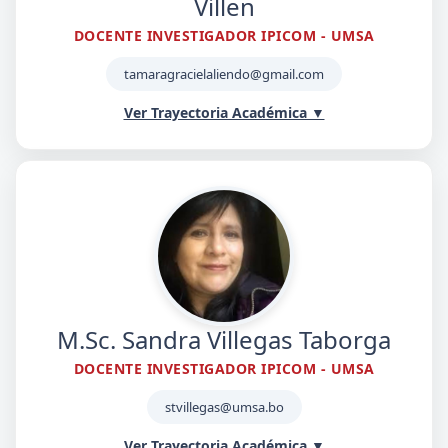
Villen
DOCENTE INVESTIGADOR IPICOM - UMSA
tamaragracielaliendo@gmail.com
Ver Trayectoria Académica ▼
Resumen Profesional
Tamara Graciela Liendo Villena es Doctora en Educación
Superior y Magíster en Psicopedagogía, Planificación y
Gestión por la UMSA. Cuenta con una amplia trayectoria
docente desde el año 2002 y se ha desempeñado en roles
clave como responsable del Programa de educación
económica y financiera del Banco Central de Bolivia entre
M.Sc. Sandra Villegas Taborga
2010 y 2023.
DOCENTE INVESTIGADOR IPICOM - UMSA
Como docente investigadora del IpiCOM desde 2016, ha
liderado el diseño curricular de programas de posgrado,
stvillegas@umsa.bo
incluyendo la Maestría en Gestión de la Comunicación y el
Ver Trayectoria Académica ▼