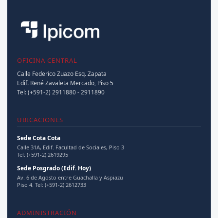
Producción Intelectual
Autor de numerosos artículos y libros técnicos que son
referencia en el campo de la teoría de la comunicación
en la región.
OFICINA CENTRAL
Calle Federico Zuazo Esq. Zapata
Cerrar detalle ▲
Edif. René Zavaleta Mercado, Piso 5
Tel: (+591-2) 2911880 - 2911890
UBICACIONES
Sede Cota Cota
Calle 31A, Edif. Facultad de Sociales, Piso 3
Tel: (+591-2) 2619295
Sede Posgrado (Edif. Hoy)
Av. 6 de Agosto entre Guachalla y Aspiazu
Piso 4. Tel: (+591-2) 2612733
ADMINISTRACIÓN