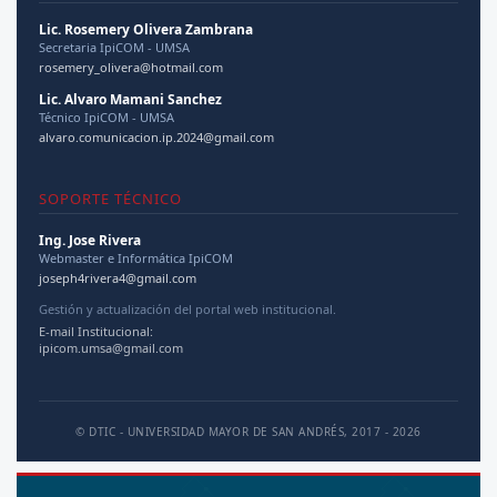
Lic. Rosemery Olivera Zambrana
Secretaria IpiCOM - UMSA
rosemery_olivera@hotmail.com
Lic. Alvaro Mamani Sanchez
Técnico IpiCOM - UMSA
alvaro.comunicacion.ip.2024@gmail.com
SOPORTE TÉCNICO
Ing. Jose Rivera
Webmaster e Informática IpiCOM
joseph4rivera4@gmail.com
Gestión y actualización del portal web institucional.
E-mail Institucional:
ipicom.umsa@gmail.com
© DTIC - UNIVERSIDAD MAYOR DE SAN ANDRÉS, 2017 - 2026