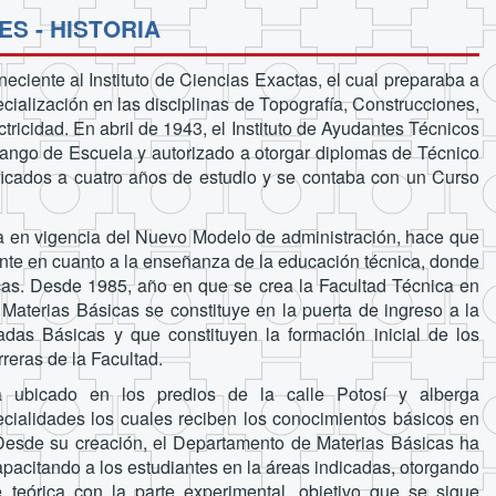
S - HISTORIA
eciente al Instituto de Ciencias Exactas, el cual preparaba a
cialización en las disciplinas de Topografía, Construcciones,
ricidad. En abril de 1943, el Instituto de Ayudantes Técnicos
 rango de Escuela y autorizado a otorgar diplomas de Técnico
ficados a cuatro años de estudio y se contaba con un Curso
ta en vigencia del Nuevo Modelo de administración, hace que
nte en cuanto a la enseñanza de la educación técnica, donde
as. Desde 1985, año en que se crea la Facultad Técnica en
Materias Básicas se constituye en la puerta de ingreso a la
das Básicas y que constituyen la formación inicial de los
reras de la Facultad.
 ubicado en los predios de la calle Potosí y alberga
cialidades los cuales reciben los conocimientos básicos en
Desde su creación, el Departamento de Materias Básicas ha
capacitando a los estudiantes en la áreas indicadas, otorgando
 teórica con la parte experimental, objetivo que se sigue