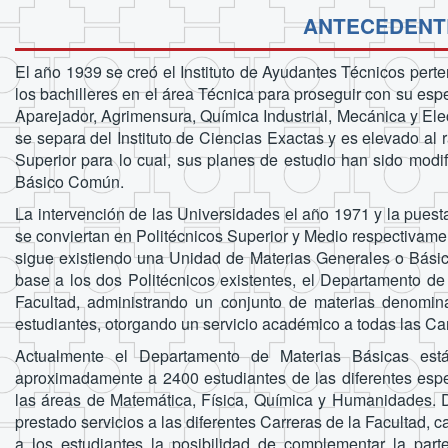
ANTECEDENTE
El año 1939 se creó el Instituto de Ayudantes Técnicos perten
los bachilleres en el área Técnica para proseguir con su espe
Aparejador, Agrimensura, Química Industrial, Mecánica y Elect
se separa del Instituto de Ciencias Exactas y es elevado al
Superior para lo cual, sus planes de estudio han sido modi
Básico Común.
La intervención de las Universidades el año 1971 y la pues
se conviertan en Politécnicos Superior y Medio respectivame
sigue existiendo una Unidad de Materias Generales o Básic
base a los dos Politécnicos existentes, el Departamento de 
Facultad, administrando un conjunto de materias denomina
estudiantes, otorgando un servicio académico a todas las Car
Actualmente el Departamento de Materias Básicas está
aproximadamente a 2400 estudiantes de las diferentes espe
las áreas de Matemática, Física, Química y Humanidades. 
prestado servicios a las diferentes Carreras de la Facultad, 
a los estudiantes la posibilidad de complementar la parte