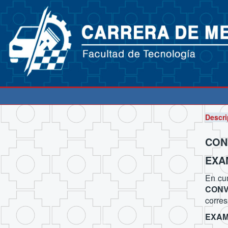
Descri
CON
EXA
En cum
CON
corres
EXAM