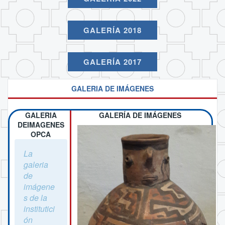
GALERÍA 2018
GALERÍA 2017
GALERIA DE IMÁGENES
GALERIA
GALERÍA DE IMÁGENES
DEIMAGENES
OPCA
La
galeria
de
imágene
s de la
institutici
ón