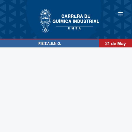
21 de May
P.E.T.A.E.N.G.