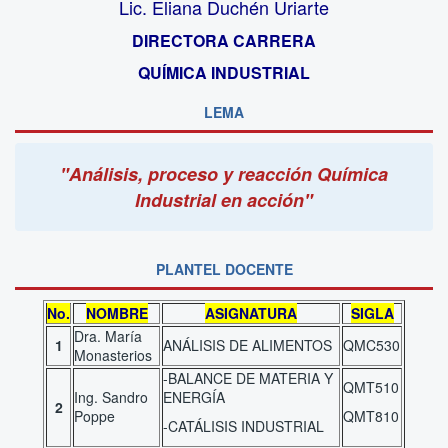
Lic. Eliana Duchén Uriarte
DIRECTORA CARRERA
QUÍMICA INDUSTRIAL
LEMA
"Análisis, proceso y reacción Química
Industrial en acción"
PLANTEL DOCENTE
No.
NOMBRE
ASIGNATURA
SIGLA
Dra. María
1
ANÁLISIS DE ALIMENTOS
QMC530
Monasterios
-BALANCE DE MATERIA Y
QMT510
Ing. Sandro
ENERGÍA
2
Poppe
QMT810
-CATÁLISIS INDUSTRIAL