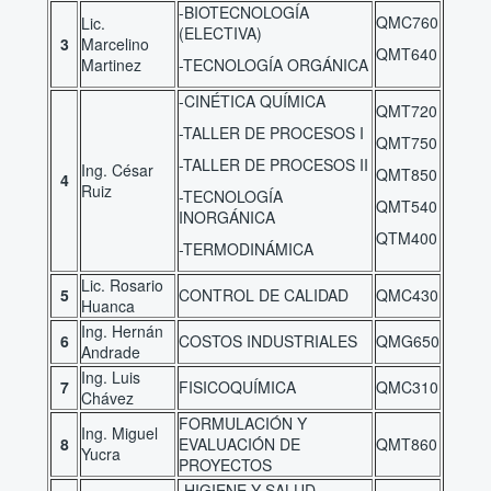
-BIOTECNOLOGÍA
QMC760
Lic.
(ELECTIVA)
3
Marcelino
QMT640
Martinez
-TECNOLOGÍA ORGÁNICA
-CINÉTICA QUÍMICA
QMT720
-TALLER DE PROCESOS I
QMT750
-TALLER DE PROCESOS II
Ing. César
QMT850
4
Ruiz
-TECNOLOGÍA
QMT540
INORGÁNICA
QTM400
-TERMODINÁMICA
Lic. Rosario
5
CONTROL DE CALIDAD
QMC430
Huanca
Ing. Hernán
6
COSTOS INDUSTRIALES
QMG650
Andrade
Ing. Luis
7
FISICOQUÍMICA
QMC310
Chávez
FORMULACIÓN Y
Ing. Miguel
8
EVALUACIÓN DE
QMT860
Yucra
PROYECTOS
-HIGIENE Y SALUD