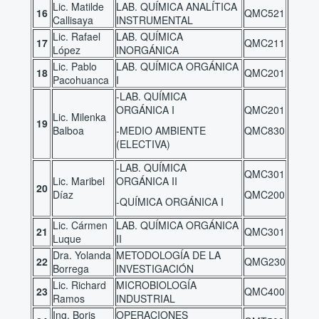
Lic. Matilde
LAB. QUÍMICA ANALÍTICA
16
QMC521
Callisaya
INSTRUMENTAL
Lic. Rafael
LAB. QUÍMICA
17
QMC211
López
INORGÁNICA
Lic. Pablo
LAB. QUÍMICA ORGÁNICA
18
QMC201
Pacohuanca
I
-LAB. QUÍMICA
ORGÁNICA I
QMC201
Lic. Milenka
19
Balboa
-MEDIO AMBIENTE
QMC830
(ELECTIVA)
-LAB. QUÍMICA
QMC301
Lic. Maribel
ORGÁNICA II
20
Díaz
QMC200
-QUÍMICA ORGÁNICA I
Lic. Cármen
LAB. QUÍMICA ORGÁNICA
21
QMC301
Luque
II
Dra. Yolanda
METODOLOGÍA DE LA
22
QMG230
Borrega
INVESTIGACIÓN
Lic. Richard
MICROBIOLOGÍA
23
QMC400
Ramos
INDUSTRIAL
Ing. Boris
OPERACIONES