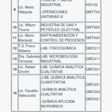
INDUSTRIAL
HSI132
Lic. Mario
9
Hilaquita
-OPERACIONES
QMT700
UNITARIAS III
Lic. Wilson
INDUSTRIA DE GAS Y
10
QMT820
Ticona
PETRÓLEO (ELECTIVA)
Lic. Mario
INSTRUMENTACIÓN Y
11
QMT840
Marquéz
CONTROL DE PROCESOS
T.S. Franz
12
LAB. FISICOQUÍMICA
QMC311
Velasco
Dra. Gabriela
LAB. MICROBIOLOGÍA
13
QMC411
Terrazas
INDUSTRIAL
Lic. Rafael
LAB. QUÍMICA ANALÍTICA
14
QMC321
Onofre
CUALITATIVA
-LAB. QUÍMICA ANALÍTICA
CUANTITATIVA
QMC421
-QUÍMICA ANALÍTICA
Lic. Osvaldo
QMC320
15
CUALITATIVA
Valenzuela
QMC621
-QUÍMICA APLICADA
INORGÁNICA