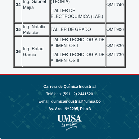
Ing. Gabriel
(TEORIA)
34
QMT740
Mejía
-TALLER DE
ELECTROQUÍMICA (LAB.)
Ing. Natalia
35
TALLER DE GRADO
QMT900
Palacios
-TALLER TECNOLOGÍA DE
ALIMENTOS I
QMT630
Ing. Rafael
36
García
-TALLER TECNOLOGÍA DE
QMT730
ALIMENTOS II
Carrera de Química Industrial
Teléfono: (591 - 2)
2441520
E-mail:
quimicaindustrial@umsa.bo
Av. Arce Nº 2295, Piso 3