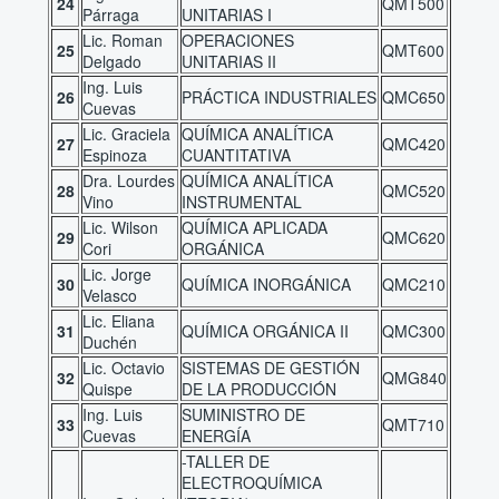
24
QMT500
Párraga
UNITARIAS I
Lic. Roman
OPERACIONES
25
QMT600
Delgado
UNITARIAS II
Ing. Luis
26
PRÁCTICA INDUSTRIALES
QMC650
Cuevas
Lic. Graciela
QUÍMICA ANALÍTICA
27
QMC420
Espinoza
CUANTITATIVA
Dra. Lourdes
QUÍMICA ANALÍTICA
28
QMC520
Vino
INSTRUMENTAL
Lic. Wilson
QUÍMICA APLICADA
29
QMC620
Cori
ORGÁNICA
Lic. Jorge
30
QUÍMICA INORGÁNICA
QMC210
Velasco
Lic. Eliana
31
QUÍMICA ORGÁNICA II
QMC300
Duchén
Lic. Octavio
SISTEMAS DE GESTIÓN
32
QMG840
Quispe
DE LA PRODUCCIÓN
Ing. Luis
SUMINISTRO DE
33
QMT710
Cuevas
ENERGÍA
-TALLER DE
ELECTROQUÍMICA