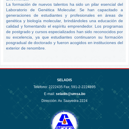
La formación de nuevos talentos ha sido un pilar esencial del
Laboratorio de Genética Molecular. Se han capacitado a
generaciones de estudiantes y profesionales en áreas de
genética y biología molecular, brindándoles una educación de
calidad y fomentando el espíritu emprendedor. Los programas
de postgrado y cursos especializados han sido reconocidos por
su excelencia, ya que estudiantes continuaron su formación
posgradual de doctorado y fueron acogidos en instituciones del
exterior de renombre.
SELADIS
Teléfono:
2222435 Fax: 591-2-2224895
E-mail:
seladis@umsa.bo
Dirección: Av. Saavedra 2224