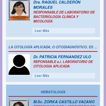
Dra.
RAQUEL CALDERÓN
MORALES
RESPONSABLE DE LABORATORIO DE
BACTERIOLOGÍA CLÍNICA Y
MICOLOGÍA
Leer Más
LA CITOLOGÍA APLICADA, O CITODIAGNÓSTICO, ES EL ESTUDIO DE LAS CÉLULAS CON EL OBJETIVO DE IDENTIFICAR ANOMALÍAS O ALTERACIONES QUE PUEDAN INDICAR LA PRESENCIA DE ENFERMEDADES, PRINCIPALMENTE CÁNCER, PERO TAMBIÉN INFECCIONES Y OTRAS AFECCIONES. SE REALIZA MEDIANTE LA RECOLECCIÓN DE MUESTRAS DE CÉLULAS DE DIFERENTES PARTES DEL CUERPO Y SU POSTERIOR ANÁLISIS BAJO UN MICROSCOPIO.
Dr.
PATRICIA FERNANDEZ ULO
REPONSABLE a.i. LABORATORIO DE
CITOLOGIA APLICADA
Leer Más
HEMATOLOGÍA
M.Sc.
ZORKA CASTILLO VACANO