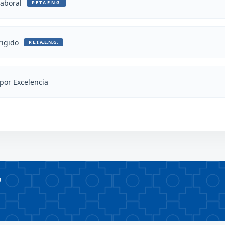
aboral
P.E.T.A.E.N.G.
rigido
P.E.T.A.E.N.G.
 por Excelencia
6