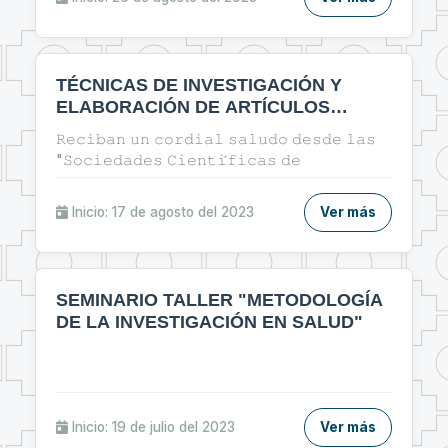
TÉCNICAS DE INVESTIGACIÓN Y
ELABORACIÓN DE ARTÍCULOS
CIENTÍFICOS EN EL ÁREA DE LA
𝚁𝚎𝚌𝚒𝚋𝚊𝚗 𝚞𝚗 𝚌𝚘𝚛𝚍𝚒𝚊𝚕 𝚜𝚊𝚕𝚞𝚍𝚘 𝚍𝚎𝚜𝚍𝚎 𝚕𝚊𝚜
SALUD
"𝚂𝚘𝚌𝚒𝚎𝚍𝚊𝚍𝚎𝚜 𝙲𝚒𝚎𝚗𝚝𝚒́𝚏𝚒𝚌𝚊𝚜 𝚍𝚎
𝙴𝚜𝚝𝚞𝚍𝚒𝚊𝚗𝚝𝚎𝚜 𝚍𝚎 𝚃𝚎𝚌𝚗𝚘𝚕𝚘𝚐𝚒́𝚊 𝙼𝚎́𝚍𝚒𝚌𝚊" 𝙴𝚗
𝚎𝚜𝚝𝚊 𝚘𝚙𝚘𝚛𝚝𝚞𝚗𝚒𝚍𝚊𝚍 𝚕𝚎𝚜 𝚒𝚗𝚟𝚒𝚝𝚊𝚖𝚘𝚜 𝚊
Inicio: 17 de agosto del 2023
Ver más
𝚙𝚊𝚛𝚝𝚒𝚌𝚒𝚙𝚊𝚛 𝚍𝚎𝚕 𝚌𝚞𝚛𝚜𝚘: 🔰"ᴛᴇ́ᴄɴɪᴄᴀs ᴅᴇ
ɪɴᴠᴇsᴛɪɢᴀᴄɪᴏ́ɴ ʏ ᴇʟᴀʙᴏʀᴀᴄɪᴏ́ɴ ᴅᴇ ᴀʀᴛɪ́ᴄᴜʟᴏs
ᴄɪᴇɴᴛɪ́ғɪᴄᴏs ᴇɴ ᴇʟ ᴀ́ʀᴇᴀ ᴅᴇ ʟᴀ sᴀʟᴜᴅ"🔰
SEMINARIO TALLER "METODOLOGÍA
DE LA INVESTIGACIÓN EN SALUD"
Inicio: 19 de julio del 2023
Ver más