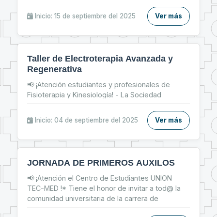
parte del Taller de Inserción Laboral y prepárate
para: 📌 Fortalecer tu CV 📝 📌 Brillar en
Inicio: 15 de septiembre del 2025
Ver más
entrevistas de trabajo 💬 📌 Dar tus primeros
pasos firmes en el mercado laboral 💼
Taller de Electroterapia Avanzada y
Regenerativa
📢 ¡Atención estudiantes y profesionales de
Fisioterapia y Kinesiología! - La Sociedad
Científica de Estudiantes de Fisioterapia y
Kinesiología te invita al: ✨ Taller de Electroterapia
Inicio: 04 de septiembre del 2025
Ver más
Avanzada y Regenerativa ✨
JORNADA DE PRIMEROS AUXILOS
📢 ¡Atención el Centro de Estudiantes UNION
TEC-MED !* Tiene el honor de invitar a tod@ la
comunidad universitaria de la carrera de
Tecnología Médica, y Facultad de Medicina a