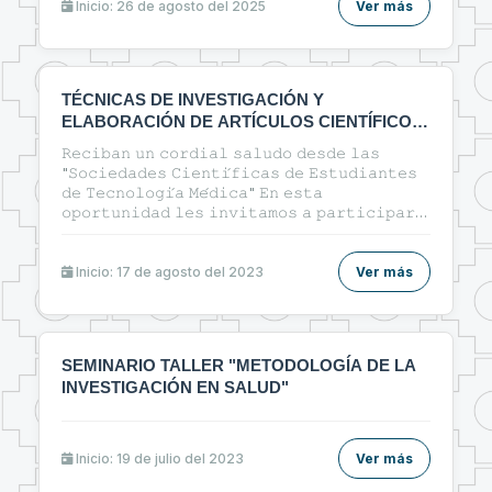
Inicio: 26 de agosto del 2025
Ver más
TÉCNICAS DE INVESTIGACIÓN Y
ELABORACIÓN DE ARTÍCULOS CIENTÍFICOS
EN EL ÁREA DE LA SALUD
𝚁𝚎𝚌𝚒𝚋𝚊𝚗 𝚞𝚗 𝚌𝚘𝚛𝚍𝚒𝚊𝚕 𝚜𝚊𝚕𝚞𝚍𝚘 𝚍𝚎𝚜𝚍𝚎 𝚕𝚊𝚜
"𝚂𝚘𝚌𝚒𝚎𝚍𝚊𝚍𝚎𝚜 𝙲𝚒𝚎𝚗𝚝𝚒́𝚏𝚒𝚌𝚊𝚜 𝚍𝚎 𝙴𝚜𝚝𝚞𝚍𝚒𝚊𝚗𝚝𝚎𝚜
𝚍𝚎 𝚃𝚎𝚌𝚗𝚘𝚕𝚘𝚐𝚒́𝚊 𝙼𝚎́𝚍𝚒𝚌𝚊" 𝙴𝚗 𝚎𝚜𝚝𝚊
𝚘𝚙𝚘𝚛𝚝𝚞𝚗𝚒𝚍𝚊𝚍 𝚕𝚎𝚜 𝚒𝚗𝚟𝚒𝚝𝚊𝚖𝚘𝚜 𝚊 𝚙𝚊𝚛𝚝𝚒𝚌𝚒𝚙𝚊𝚛
𝚍𝚎𝚕 𝚌𝚞𝚛𝚜𝚘: 🔰"ᴛᴇ́ᴄɴɪᴄᴀs ᴅᴇ ɪɴᴠᴇsᴛɪɢᴀᴄɪᴏ́ɴ ʏ
ᴇʟᴀʙᴏʀᴀᴄɪᴏ́ɴ ᴅᴇ ᴀʀᴛɪ́ᴄᴜʟᴏs ᴄɪᴇɴᴛɪ́ғɪᴄᴏs ᴇɴ ᴇʟ ᴀ́ʀᴇᴀ ᴅᴇ ʟᴀ
sᴀʟᴜᴅ"🔰
Inicio: 17 de agosto del 2023
Ver más
SEMINARIO TALLER "METODOLOGÍA DE LA
INVESTIGACIÓN EN SALUD"
Inicio: 19 de julio del 2023
Ver más