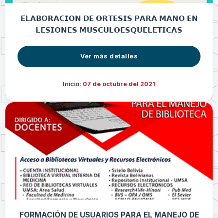
𝗘𝗟𝗔𝗕𝗢𝗥𝗔𝗖𝗜𝗢𝗡 𝗗𝗘 𝗢𝗥𝗧𝗘𝗦𝗜𝗦 𝗣𝗔𝗥𝗔 𝗠𝗔𝗡𝗢 𝗘𝗡
𝗟𝗘𝗦𝗜𝗢𝗡𝗘𝗦 𝗠𝗨𝗦𝗖𝗨𝗟𝗢𝗘𝗦𝗤𝗨𝗘𝗟𝗘𝗧𝗜𝗖𝗔𝗦
Ver más detalles
Inicio:
07 de octubre del 2021
FORMACIÓN DE USUARIOS PARA EL MANEJO DE