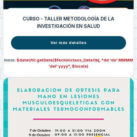
CURSO - TALLER METODOLOGÍA DE LA
INVESTIGACIÓN EN SALUD
Ver más detalles
Inicio:
$dateUtil.getDate($fechiniclass_DateObj, "dd 'de' MMMM
'del' yyyy", $locale)