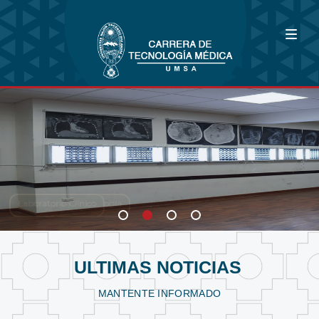
Bioimagenología
Fisioterapia y Kinesiología
Laboratorio Clínico
ULTIMAS NOTICIAS
MANTENTE INFORMADO