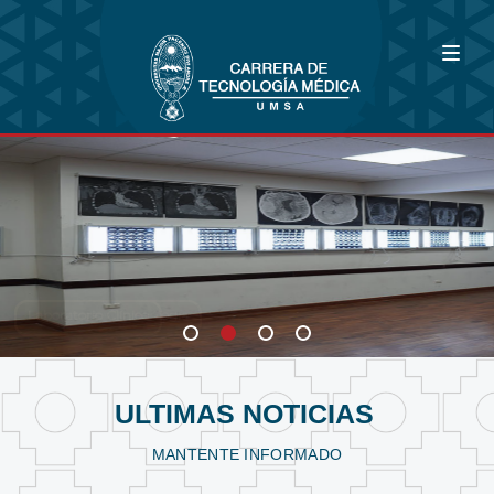
Bioimagenología
Fisioterapia y Kinesiología
Laboratorio Clínico
ULTIMAS NOTICIAS
MANTENTE INFORMADO