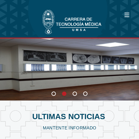
Bioimagenología
Fisioterapia y Kinesiología
Laboratorio Clínico
ULTIMAS NOTICIAS
MANTENTE INFORMADO