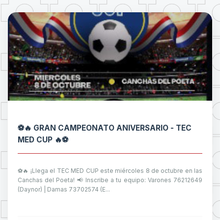
⚽🔥 GRAN CAMPEONATO ANIVERSARIO - TEC
MED CUP 🔥⚽
⚽🔥 ¡Llega el TEC MED CUP este miércoles 8 de octubre en las
Canchas del Poeta! 📢 Inscribe a tu equipo: Varones 76212649
(Daynor) | Damas 73702574 (E...