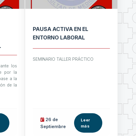
PAUSA ACTIVA EN EL
ENTORNO LABORAL
SEMINARIO TALLER PRÁCTICO
A EL
rante los
e por la
base a la
OS EN
ón de la
TORIO
26 de
Leer
más
Septiembre