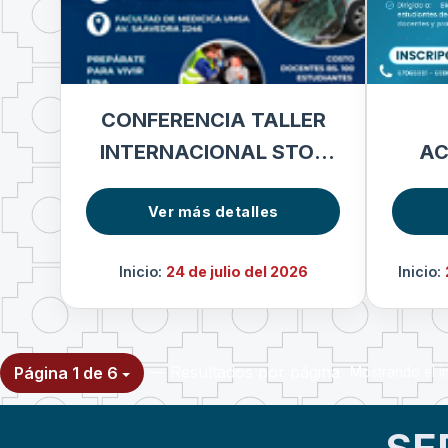
CONFERENCIA TALLER
INTERNACIONAL STOP
AC
THE BLEED
IMA
Ver más detalles
Inicio:
24 de julio del 2026
Inicio:
— Resultados por página
Página 1 de 6
Mostrando el in