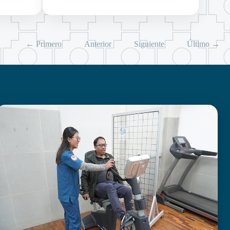
← Primero
Anterior
Siguiente
Último →