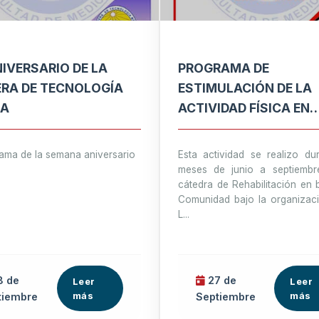
NIVERSARIO DE LA
PROGRAMA DE
RA DE TECNOLOGÍA
ESTIMULACIÓN DE LA
CA
ACTIVIDAD FÍSICA EN
PACIENTES CON
TRATAMIENTOS CONTR
ama de la semana aniversario
Esta actividad se realizo du
CANCER Y SUS
meses de junio a septiembr
cátedra de Rehabilitación en 
CUIDADORES, ALOJAD
Comunidad bajo la organizaci
EL ALBERGUE TRANSI
L...
PARA PERSONAS CON
CANCER
 de
27 de
Leer
Leer
más
más
tiembre
Septiembre