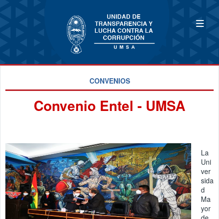
CONVENIOS
Convenio Entel - UMSA
La
Uni
ver
sida
d
Ma
yor
de