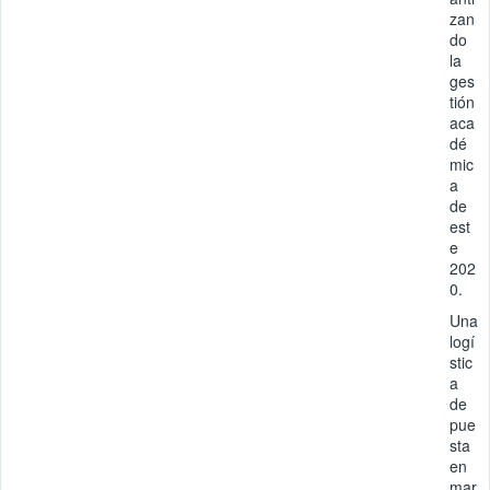
zan
do
la
ges
tión
aca
dé
mic
a
de
est
e
202
0.
Una
logí
stic
a
de
pue
sta
en
mar