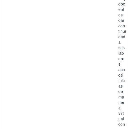
doc
ent
es
dar
con
tinui
dad
a
sus
lab
ore
s
aca
dé
mic
as
de
ma
ner
a
virt
ual
con