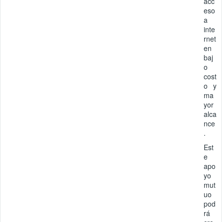
acc
eso
a
inte
rnet
en
baj
o
cost
o y
ma
yor
alca
nce
.
Est
e
apo
yo
mut
uo
pod
rá