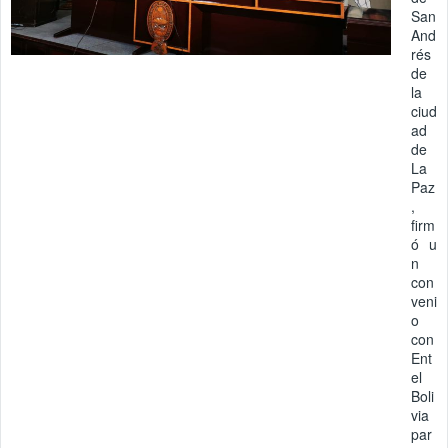
San
And
rés
de
la
ciud
ad
de
La
Paz
,
firm
ó u
n
con
veni
o
con
Ent
el
Boli
via
par