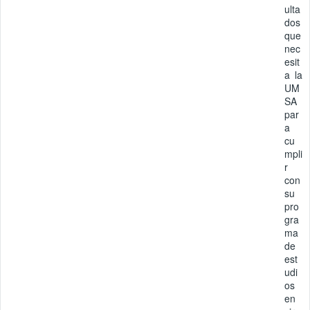
ulta
dos
que
nec
esit
a la
UM
SA
par
a
cu
mpli
r
con
su
pro
gra
ma
de
est
udi
os
en