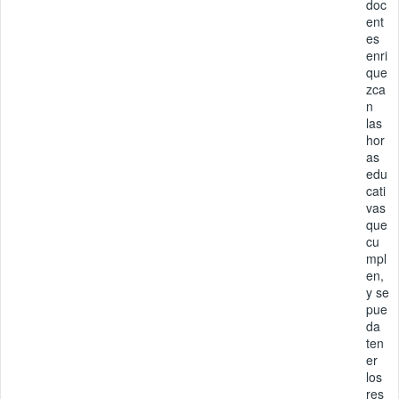
doc
ent
es
enri
que
zca
n
las
hor
as
edu
cati
vas
que
cu
mpl
en,
y se
pue
da
ten
er
los
res