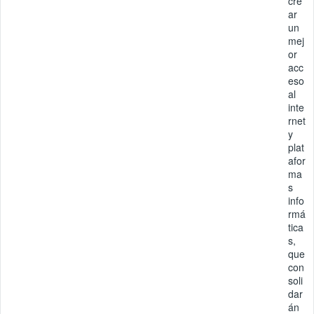
cre
ar
un
mej
or
acc
eso
al
inte
rnet
y
plat
afor
ma
s
info
rmá
tica
s,
que
con
soli
dar
án