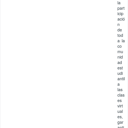
la
part
icip
ació
n
de
tod
a la
co
mu
nid
ad
est
udi
antil
a
las
clas
es
virt
ual
es,
gar
anti