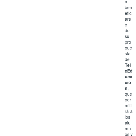
a
ben
efici
ars
e
de
su
pro
pue
sta
de
Tel
eEd
uca
ció
n
,
que
per
miti
rá a
los
alu
mn
os y