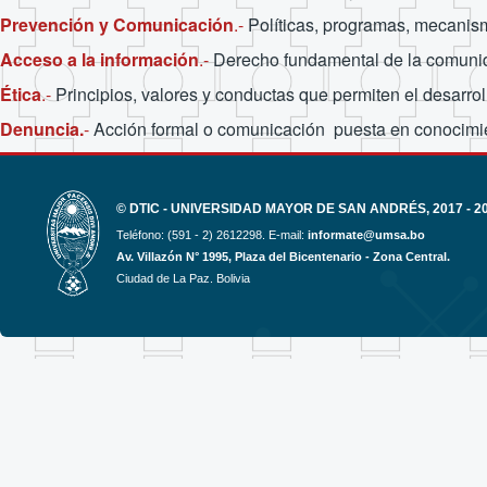
Prevención y Comunicación
.-
Políticas, programas, mecanism
Acceso a la información
.-
Derecho fundamental de la comunida
Ética
.-
Principios, valores y conductas que permiten el desarro
Denuncia.
-
Acción formal o comunicación puesta en conocimien
© DTIC - UNIVERSIDAD MAYOR DE SAN ANDRÉS, 2017 - 2
Teléfono: (591 - 2) 2612298. E-mail:
informate@umsa.bo
Av. Villazón N° 1995, Plaza del Bicentenario - Zona Central.
Ciudad de La Paz. Bolivia