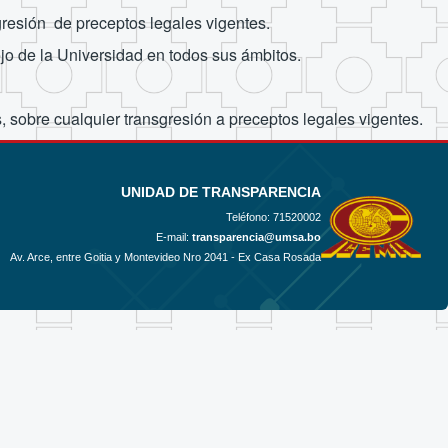
gresión de preceptos legales vigentes.
jo de la Universidad en todos sus ámbitos.
sobre cualquier transgresión a preceptos legales vigentes.
UNIDAD DE TRANSPARENCIA
Teléfono:
71520002
E-mail:
transparencia@umsa.bo
Av. Arce, entre Goitia y Montevideo Nro 2041 - Ex Casa Rosada