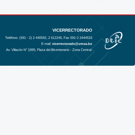
VICERRECTORADO
Teléfono: (591 - 2)
2 440592, 2 612246, Fax 591-2 2444533
E-mail:
vicerrectorado@umsa.bo
Av. Villazón N° 1995, Plaza del Bicentenario - Zona Central.