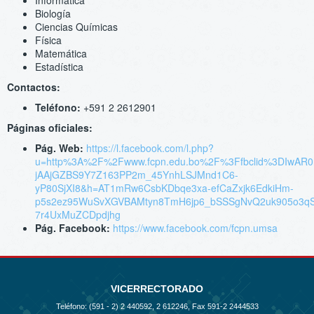
Biología
Ciencias Químicas
Física
Matemática
Estadística
Contactos:
Teléfono:
+591 2 2612901
Páginas oficiales:
Pág. Web:
https://l.facebook.com/l.php?
u=http%3A%2F%2Fwww.fcpn.edu.bo%2F%3Ffbclid%3DIwAR
jAAjGZBS9Y7Z163PP2m_45YnhLSJMnd1C6-
yP80SjXI8&h=AT1mRw6CsbKDbqe3xa-efCaZxjk6EdkiHm-
p5s2ez95WuSvXGVBAMtyn8TmH6jp6_bSSSgNvQ2uk905o3qS3
7r4UxMuZCDpdjhg
Pág. Facebook:
https://www.facebook.com/fcpn.umsa
VICERRECTORADO
Teléfono: (591 - 2)
2 440592, 2 612246, Fax 591-2 2444533