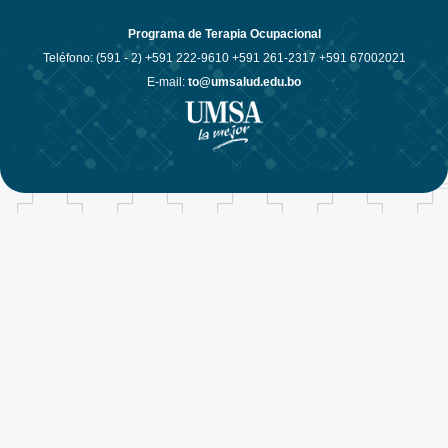
Programa de Terapia Ocupacional
Teléfono: (591 - 2)
+591 222-9610 +591 261-2317 +591 67002021
E-mail:
to@umsalud.edu.bo