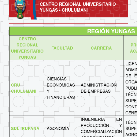
CENTRO REGIONAL UNIVERSITARIO
YUNGAS - CHULUMANI
REGIÓN YUNGAS
CENTRO
REGIONAL
PR
FACULTAD
CARRERA
UNIVERSITARIO
AC
YUNGAS
LICE
ADMI
DE E
CIENCIAS
ORGA
CRU
ECONÓMICAS
ADMINISTRACIÓN
PÚBL
CHULUMANI
Y
DE EMPRESAS
TÉCN
FINANCIERAS
SUPE
CONT
GENE
INGENIERÍA EN
TÉCN
PRODUCCIÓN Y
SUL IRUPANA
AGONOMÍA
SUPE
COMERCIALIZACIÓN
AGRO