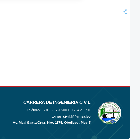
CARRERA DE INGENIERÍA CIVIL
Teléfono: (591 - 2)
2205000 - 1704 o 1701
E-mail:
civil.fi@umsa.bo
Av. Mcal Santa Cruz, Nro. 1175, Obelisco, Piso 5