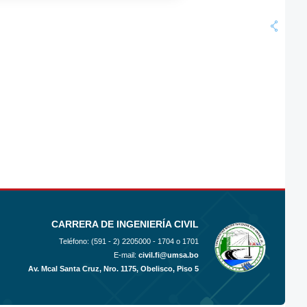
CARRERA DE INGENIERÍA CIVIL
Teléfono: (591 - 2)
2205000 - 1704 o 1701
E-mail:
civil.fi@umsa.bo
Av. Mcal Santa Cruz, Nro. 1175, Obelisco, Piso 5