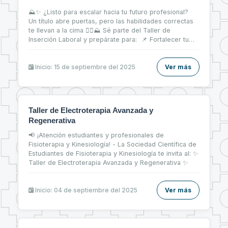
⛰✨ ¿Listo para escalar hacia tu futuro profesional?
Un título abre puertas, pero las habilidades correctas
te llevan a la cima 🧗‍♀⛰ Sé parte del Taller de
Inserción Laboral y prepárate para: 📌 Fortalecer tu
CV 📝 📌 Brillar en entrevistas de trabajo 💬 📌 Dar tus
primeros pasos firmes en el mercado laboral 💼
Inicio: 15 de septiembre del 2025
Ver más
Taller de Electroterapia Avanzada y
Regenerativa
📢 ¡Atención estudiantes y profesionales de
Fisioterapia y Kinesiología! - La Sociedad Científica de
Estudiantes de Fisioterapia y Kinesiología te invita al: ✨
Taller de Electroterapia Avanzada y Regenerativa ✨
Inicio: 04 de septiembre del 2025
Ver más