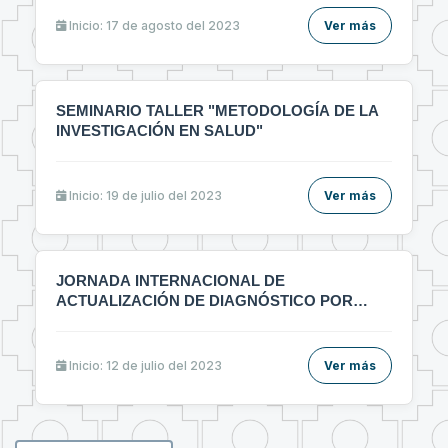
ᴇʟᴀʙᴏʀᴀᴄɪᴏ́ɴ ᴅᴇ ᴀʀᴛɪ́ᴄᴜʟᴏs ᴄɪᴇɴᴛɪ́ғɪᴄᴏs ᴇɴ ᴇʟ ᴀ́ʀᴇᴀ ᴅᴇ ʟᴀ
sᴀʟᴜᴅ"🔰
Inicio: 17 de agosto del 2023
Ver más
SEMINARIO TALLER "METODOLOGÍA DE LA
INVESTIGACIÓN EN SALUD"
Inicio: 19 de julio del 2023
Ver más
JORNADA INTERNACIONAL DE
ACTUALIZACIÓN DE DIAGNÓSTICO POR
IMÁGENES MULTIDICIPLINARIO
Inicio: 12 de julio del 2023
Ver más