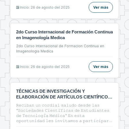
Inicio: 26 de agosto del 2025
Ver más
2do Curso Internacional de Formación Continua
en Imagenología Medica
2do Curso Internacional de Formacion Continua en
Imagenologia Medica
Inicio: 26 de agosto del 2025
Ver más
TÉCNICAS DE INVESTIGACIÓN Y
ELABORACIÓN DE ARTÍCULOS CIENTÍFICOS
EN EL ÁREA DE LA SALUD
𝚁𝚎𝚌𝚒𝚋𝚊𝚗 𝚞𝚗 𝚌𝚘𝚛𝚍𝚒𝚊𝚕 𝚜𝚊𝚕𝚞𝚍𝚘 𝚍𝚎𝚜𝚍𝚎 𝚕𝚊𝚜
"𝚂𝚘𝚌𝚒𝚎𝚍𝚊𝚍𝚎𝚜 𝙲𝚒𝚎𝚗𝚝𝚒́𝚏𝚒𝚌𝚊𝚜 𝚍𝚎 𝙴𝚜𝚝𝚞𝚍𝚒𝚊𝚗𝚝𝚎𝚜
𝚍𝚎 𝚃𝚎𝚌𝚗𝚘𝚕𝚘𝚐𝚒́𝚊 𝙼𝚎́𝚍𝚒𝚌𝚊" 𝙴𝚗 𝚎𝚜𝚝𝚊
𝚘𝚙𝚘𝚛𝚝𝚞𝚗𝚒𝚍𝚊𝚍 𝚕𝚎𝚜 𝚒𝚗𝚟𝚒𝚝𝚊𝚖𝚘𝚜 𝚊 𝚙𝚊𝚛𝚝𝚒𝚌𝚒𝚙𝚊𝚛
𝚍𝚎𝚕 𝚌𝚞𝚛𝚜𝚘: 🔰"ᴛᴇ́ᴄɴɪᴄᴀs ᴅᴇ ɪɴᴠᴇsᴛɪɢᴀᴄɪᴏ́ɴ ʏ