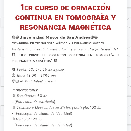
1ᴇʀ ᴄᴜʀsᴏ ᴅᴇ ғᴏʀᴍᴀᴄɪᴏ́ɴ
ᴄᴏɴᴛɪɴᴜᴀ ᴇɴ ᴛᴏᴍᴏɢʀᴀғɪ́ᴀ ʏ
ʀᴇsᴏɴᴀɴᴄɪᴀ ᴍᴀɢɴᴇ́ᴛɪᴄᴀ
🔴🔵𝗨𝗻𝗶𝘃𝗲𝗿𝘀𝗶𝗱𝗮𝗱 𝗠𝗮𝘆𝗼𝗿 𝗱𝗲 𝗦𝗮𝗻 𝗔𝗻𝗱𝗿𝗲́𝘀🔴🔵
☢️ᴄᴀʀʀᴇʀᴀ ᴅᴇ ᴛᴇᴄɴᴏʟᴏɢɪ́ᴀ ᴍᴇ́ᴅɪᴄᴀ - ʙɪᴏɪᴍᴀɢᴇɴᴏʟᴏɢɪ́ᴀ☢️
𝐼𝑛𝑣𝑖𝑡𝑎 𝑎 𝑙𝑎 𝑐𝑜𝑚𝑢𝑛𝑖𝑑𝑎𝑑 𝑢𝑛𝑖𝑣𝑒𝑟𝑠𝑖𝑡𝑎𝑟𝑖𝑎 𝑦 𝑒𝑛 𝑔𝑒𝑛𝑒𝑟𝑎𝑙 𝑎 𝑝𝑎𝑟𝑡𝑖𝑐𝑖𝑝𝑎𝑟 𝑑𝑒𝑙:
🩻 "1ᴇʀ ᴄᴜʀsᴏ ᴅᴇ ғᴏʀᴍᴀᴄɪᴏ́ɴ ᴄᴏɴᴛɪɴᴜᴀ ᴇɴ ᴛᴏᴍᴏɢʀᴀғɪ́ᴀ ʏ
ʀᴇsᴏɴᴀɴᴄɪᴀ ᴍᴀɢɴᴇ́ᴛɪᴄᴀ" 🩻
📆 𝐹𝑒𝑐ℎ𝑎: 23, 24, 25 𝑑𝑒 𝑎𝑔𝑜𝑠𝑡𝑜
⏱️ 𝐻𝑜𝑟𝑎: 19:00 - 21:00 𝑝𝑚.
🧑🏻‍💻 𝑀𝑜𝑑𝑎𝑙𝑖𝑑𝑎𝑑: 𝑉𝑖𝑟𝑡𝑢𝑎𝑙
📌𝑰𝒏𝒔𝒄𝒓𝒊𝒑𝒄𝒊𝒐𝒏𝒆𝒔:
🔖 𝐸𝑠𝑡𝑢𝑑𝑖𝑎𝑛𝑡𝑒𝑠: 60 𝑏𝑠
- (𝐹𝑜𝑡𝑜𝑐𝑜𝑝𝑖𝑎 𝑑𝑒 𝑚𝑎𝑡𝑟𝑖́𝑐𝑢𝑙𝑎)
🔖 𝑇𝑒́𝑐𝑛𝑖𝑐𝑜𝑠 𝑦 𝐿𝑖𝑐𝑒𝑛𝑐𝑖𝑎𝑑𝑜𝑠 𝑒𝑛 𝐵𝑖𝑜𝑖𝑚𝑎𝑔𝑒𝑛𝑜𝑙𝑜𝑔𝑖́𝑎: 100 𝑏𝑠
- (𝐹𝑜𝑡𝑜𝑐𝑜𝑝𝑖𝑎 𝑑𝑒 𝑐𝑒́𝑑𝑢𝑙𝑎 𝑑𝑒 𝑖𝑑𝑒𝑛𝑡𝑖𝑑𝑎𝑑)
🔖𝑀𝑒́𝑑𝑖𝑐𝑜𝑠: 120 𝑏𝑠
- (𝐹𝑜𝑡𝑜𝑐𝑜𝑝𝑖𝑎 𝑑𝑒 𝑐𝑒́𝑑𝑢𝑙𝑎 𝑑𝑒 𝑖𝑑𝑒𝑛𝑡𝑖𝑑𝑎𝑑)