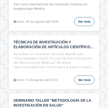
2do Curso Internacional de Formacion Continua en
Imagenologia Medica
Inicio: 26 de agosto del 2025
Ver más
TÉCNICAS DE INVESTIGACIÓN Y
ELABORACIÓN DE ARTÍCULOS CIENTÍFICOS
EN EL ÁREA DE LA SALUD
𝚁𝚎𝚌𝚒𝚋𝚊𝚗 𝚞𝚗 𝚌𝚘𝚛𝚍𝚒𝚊𝚕 𝚜𝚊𝚕𝚞𝚍𝚘 𝚍𝚎𝚜𝚍𝚎 𝚕𝚊𝚜
"𝚂𝚘𝚌𝚒𝚎𝚍𝚊𝚍𝚎𝚜 𝙲𝚒𝚎𝚗𝚝𝚒́𝚏𝚒𝚌𝚊𝚜 𝚍𝚎 𝙴𝚜𝚝𝚞𝚍𝚒𝚊𝚗𝚝𝚎𝚜
𝚍𝚎 𝚃𝚎𝚌𝚗𝚘𝚕𝚘𝚐𝚒́𝚊 𝙼𝚎́𝚍𝚒𝚌𝚊" 𝙴𝚗 𝚎𝚜𝚝𝚊
𝚘𝚙𝚘𝚛𝚝𝚞𝚗𝚒𝚍𝚊𝚍 𝚕𝚎𝚜 𝚒𝚗𝚟𝚒𝚝𝚊𝚖𝚘𝚜 𝚊 𝚙𝚊𝚛𝚝𝚒𝚌𝚒𝚙𝚊𝚛
𝚍𝚎𝚕 𝚌𝚞𝚛𝚜𝚘: 🔰"ᴛᴇ́ᴄɴɪᴄᴀs ᴅᴇ ɪɴᴠᴇsᴛɪɢᴀᴄɪᴏ́ɴ ʏ
ᴇʟᴀʙᴏʀᴀᴄɪᴏ́ɴ ᴅᴇ ᴀʀᴛɪ́ᴄᴜʟᴏs ᴄɪᴇɴᴛɪ́ғɪᴄᴏs ᴇɴ ᴇʟ ᴀ́ʀᴇᴀ ᴅᴇ ʟᴀ
sᴀʟᴜᴅ"🔰
Inicio: 17 de agosto del 2023
Ver más
SEMINARIO TALLER "METODOLOGÍA DE LA
INVESTIGACIÓN EN SALUD"