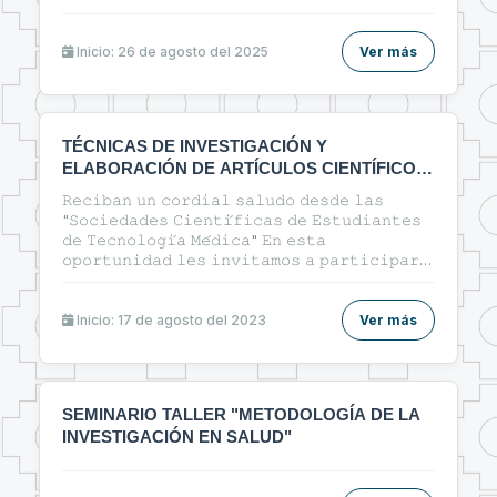
Inicio: 26 de agosto del 2025
Ver más
TÉCNICAS DE INVESTIGACIÓN Y
ELABORACIÓN DE ARTÍCULOS CIENTÍFICOS
EN EL ÁREA DE LA SALUD
𝚁𝚎𝚌𝚒𝚋𝚊𝚗 𝚞𝚗 𝚌𝚘𝚛𝚍𝚒𝚊𝚕 𝚜𝚊𝚕𝚞𝚍𝚘 𝚍𝚎𝚜𝚍𝚎 𝚕𝚊𝚜
"𝚂𝚘𝚌𝚒𝚎𝚍𝚊𝚍𝚎𝚜 𝙲𝚒𝚎𝚗𝚝𝚒́𝚏𝚒𝚌𝚊𝚜 𝚍𝚎 𝙴𝚜𝚝𝚞𝚍𝚒𝚊𝚗𝚝𝚎𝚜
𝚍𝚎 𝚃𝚎𝚌𝚗𝚘𝚕𝚘𝚐𝚒́𝚊 𝙼𝚎́𝚍𝚒𝚌𝚊" 𝙴𝚗 𝚎𝚜𝚝𝚊
𝚘𝚙𝚘𝚛𝚝𝚞𝚗𝚒𝚍𝚊𝚍 𝚕𝚎𝚜 𝚒𝚗𝚟𝚒𝚝𝚊𝚖𝚘𝚜 𝚊 𝚙𝚊𝚛𝚝𝚒𝚌𝚒𝚙𝚊𝚛
𝚍𝚎𝚕 𝚌𝚞𝚛𝚜𝚘: 🔰"ᴛᴇ́ᴄɴɪᴄᴀs ᴅᴇ ɪɴᴠᴇsᴛɪɢᴀᴄɪᴏ́ɴ ʏ
ᴇʟᴀʙᴏʀᴀᴄɪᴏ́ɴ ᴅᴇ ᴀʀᴛɪ́ᴄᴜʟᴏs ᴄɪᴇɴᴛɪ́ғɪᴄᴏs ᴇɴ ᴇʟ ᴀ́ʀᴇᴀ ᴅᴇ ʟᴀ
sᴀʟᴜᴅ"🔰
Inicio: 17 de agosto del 2023
Ver más
SEMINARIO TALLER "METODOLOGÍA DE LA
INVESTIGACIÓN EN SALUD"