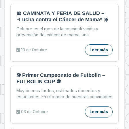
🎀 CAMINATA Y FERIA DE SALUD –
“Lucha contra el Cáncer de Mama” 🎀
Octubre es el mes de la concientización y
prevención del cáncer de mama, una
oportunidad para recordar que una mamografía a
tiempo puede salvar vidas....
10 de
Octubre
Leer más
⚽ Primer Campeonato de Futbolín –
FUTBOLÍN CUP ⚽
Muy buenas tardes, estimados docentes y
estudiantes. En el marco de nuestras actividades
de confraternización, tenemos el agrado de
invitarles a parti...
03 de
Octubre
Leer más