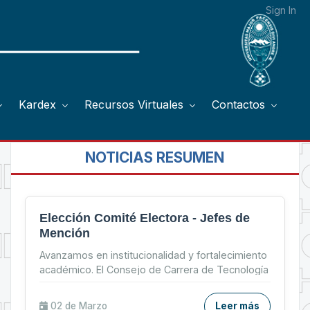
Sign In
Kardex
Recursos Virtuales
Contactos
NOTICIAS RESUMEN
Elección Comité Electora - Jefes de
Mención
Avanzamos en institucionalidad y fortalecimiento
académico. El Consejo de Carrera de Tecnología
Médica de la UMSA, eligió Comités Electorales
para la...
02 de
Marzo
Leer más