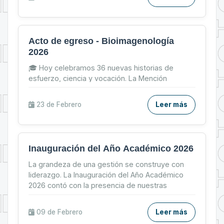
Acto de egreso - Bioimagenología
2026
🎓 Hoy celebramos 36 nuevas historias de
esfuerzo, ciencia y vocación. La Mención
Bioimagenología de la Carrera de Tecnología
Médica – UMSA despide a ...
23 de
Febrero
Leer más
Inauguración del Año Académico 2026
La grandeza de una gestión se construye con
liderazgo. La Inauguración del Año Académico
2026 contó con la presencia de nuestras
máximas autoridades u...
09 de
Febrero
Leer más