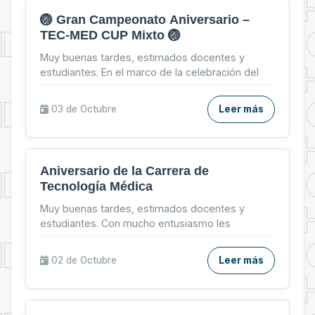
🏐 Gran Campeonato Aniversario –
TEC-MED CUP Mixto 🏐
Muy buenas tardes, estimados docentes y
estudiantes. En el marco de la celebración del
56º Aniversario de la Carrera de Tecnología
Médica, tenemos el ...
03 de
Octubre
Leer más
Aniversario de la Carrera de
Tecnología Médica
Muy buenas tardes, estimados docentes y
estudiantes. Con mucho entusiasmo les
compartimos el cronograma de actividades
preparado para celebrar juntos ...
02 de
Octubre
Leer más