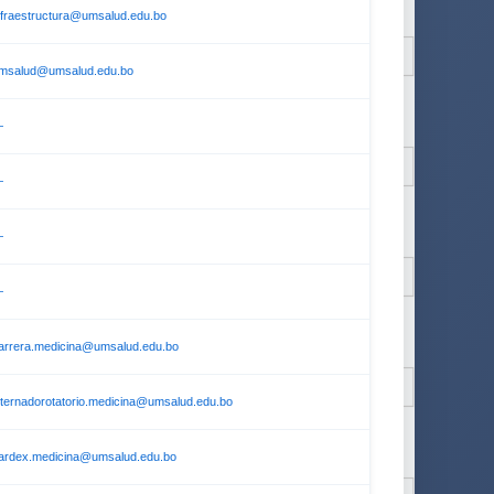
nfraestructura@umsalud.edu.bo
msalud@umsalud.edu.bo
—
—
—
—
arrera.medicina@umsalud.edu.bo
nternadorotatorio.medicina@umsalud.edu.bo
ardex.medicina@umsalud.edu.bo