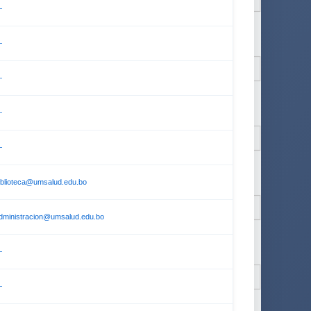
—
—
—
—
—
iblioteca@umsalud.edu.bo
dministracion@umsalud.edu.bo
—
—