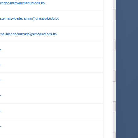
icedecanato@umsalud.edu.bo
istemas.vicedecanato@umsalud.edu.bo
rea.desconcentrada@umsalud.edu.bo
—
—
—
—
—
—