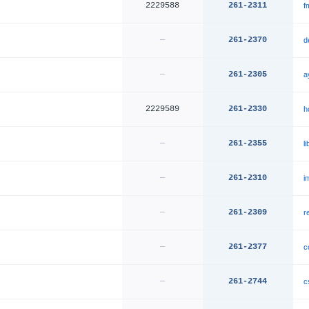
2229588
261-2311
f
—
261-2370
d
—
261-2305
a
2229589
261-2330
h
—
261-2355
l
—
261-2310
i
—
261-2309
r
—
261-2377
c
—
261-2744
c