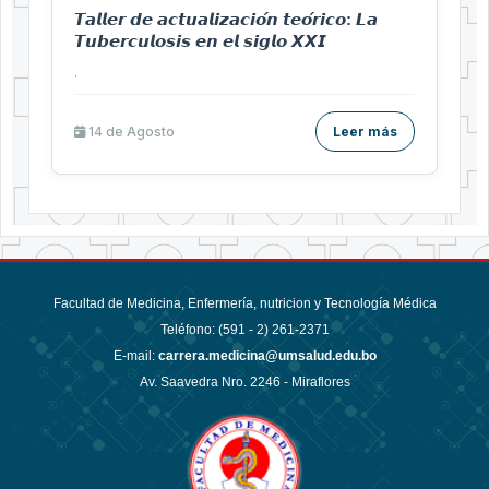
𝙏𝙖𝙡𝙡𝙚𝙧 𝙙𝙚 𝙖𝙘𝙩𝙪𝙖𝙡𝙞𝙯𝙖𝙘𝙞𝙤́𝙣 𝙩𝙚𝙤́𝙧𝙞𝙘𝙤: 𝙇𝙖
𝙏𝙪𝙗𝙚𝙧𝙘𝙪𝙡𝙤𝙨𝙞𝙨 𝙚𝙣 𝙚𝙡 𝙨𝙞𝙜𝙡𝙤 𝙓𝙓𝙄
.
14 de
Agosto
Leer más
Facultad de Medicina, Enfermería, nutricion y Tecnología Médica
Teléfono: (591 - 2)
261-2371
E-mail:
carrera.medicina@umsalud.edu.bo
Av. Saavedra Nro. 2246 - Miraflores