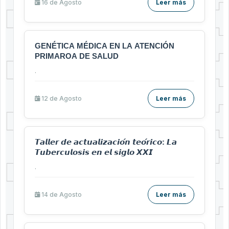
16 de
Agosto
Leer más
GENÉTICA MÉDICA EN LA ATENCIÓN
PRIMAROA DE SALUD
.
12 de
Agosto
Leer más
𝙏𝙖𝙡𝙡𝙚𝙧 𝙙𝙚 𝙖𝙘𝙩𝙪𝙖𝙡𝙞𝙯𝙖𝙘𝙞𝙤́𝙣 𝙩𝙚𝙤́𝙧𝙞𝙘𝙤: 𝙇𝙖
𝙏𝙪𝙗𝙚𝙧𝙘𝙪𝙡𝙤𝙨𝙞𝙨 𝙚𝙣 𝙚𝙡 𝙨𝙞𝙜𝙡𝙤 𝙓𝙓𝙄
.
14 de
Agosto
Leer más