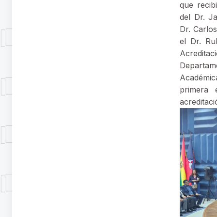
que recib
del Dr. J
Dr. Carlo
el Dr. R
Acreditac
Departa
Académic
primera 
acredi