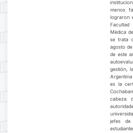
instituci
menos fac
lograron e
Facultad
Médica de
se trata 
agosto de
de este a
autoeval
gestión, 
Argentina
es la cer
Cochabam
cabeza d
autoridade
universid
jefes de
estudiante