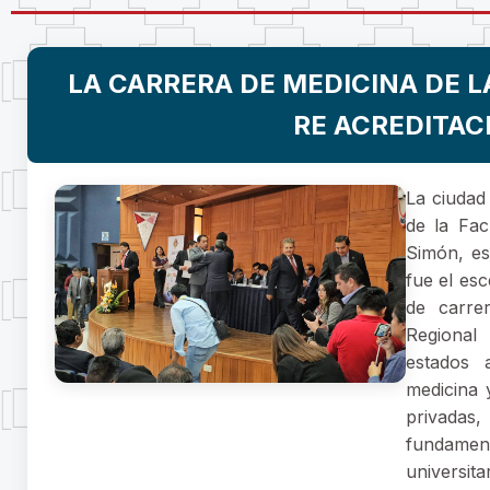
LA CARRERA DE MEDICINA DE L
RE ACREDITAC
La ciudad
de la Fac
Simón, es
fue el esc
de carrer
Regional
estados 
medicina 
privadas,
fundament
universita