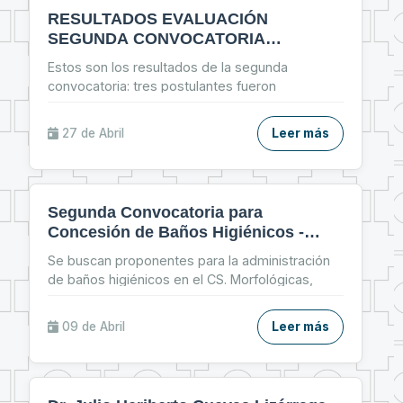
RESULTADOS EVALUACIÓN
SEGUNDA CONVOCATORIA
CONCESIÓN DE ESPACIOS FÍSICOS
Estos son los resultados de la segunda
convocatoria: tres postulantes fueron
habilitados y se les co
...
27 de
Abril
Leer más
Segunda Convocatoria para
Concesión de Baños Higiénicos -
Gestión 2026
Se buscan proponentes para la administración
de baños higiénicos en el CS. Morfológicas,
Edificio Te
...
09 de
Abril
Leer más