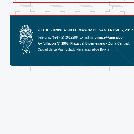
© DTIC - UNIVERSIDAD MAYOR DE SAN ANDRÉS, 2017 
Teléfono: (591 - 2) 2612298. E-mail:
informate@umsa.bo
Av. Villazón N° 1995, Plaza del Bicentenario - Zona Central.
Ciudad de La Paz. Estado Plurinacional de Bolivia