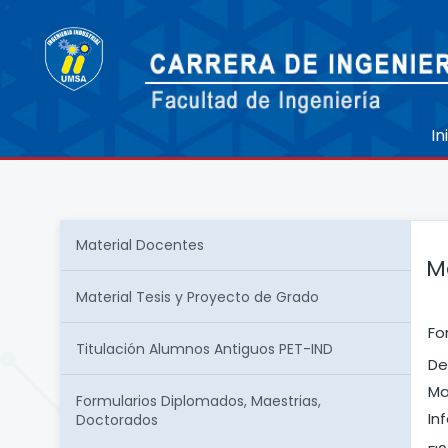
In
Material Docentes
M
Material Tesis y Proyecto de Grado
Fo
Titulación Alumnos Antiguos PET-IND
De
Ma
Formularios Diplomados, Maestrias,
In
Doctorados