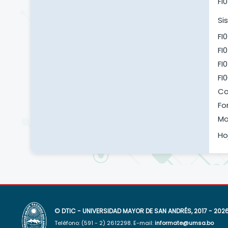
FI
Si
FI
FI
FI
FI
Co
Fo
Mo
Ho
© DTIC - UNIVERSIDAD MAYOR DE SAN ANDRÉS, 2017 - 202
Teléfono: (591 - 2) 2612298. E-mail:
informate@umsa.bo