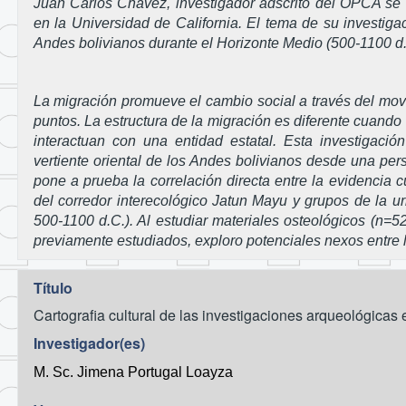
Juan Carlos Chávez, investigador adscrito del OPCA se 
en la Universidad de California. El tema de su investigac
Andes bolivianos durante el Horizonte Medio (500-1100 d.C.
La migración promueve el cambio social a través del mov
puntos. La estructura de la migración es diferente cuan
interactuan con una entidad estatal. Esta investigaci
vertiente oriental de los Andes bolivianos desde una pers
pone a prueba la correlación directa entre la evidencia c
del corredor interecológico Jatun Mayu y grupos de la ur
500-1100 d.C.). Al estudiar materiales osteológicos (n=52
previamente estudiados, exploro potenciales nexos entre la
Título
Cartografia cultural de las investigaciones arqueológica
Investigador(es)
M. Sc. Jimena Portugal Loayza