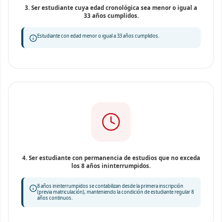
3. Ser estudiante cuya edad cronológica sea menor o igual a
33 años cumplidos.
Estudiante con edad menor o igual a 33 años cumplidos.
4. Ser estudiante con permanencia de estudios que no exceda
los 8 años ininterrumpidos.
8 años ininterrumpidos se contabilizan desde la primera inscripción
(previa matriculación), manteniendo la condición de estudiante regular 8
años continuos.