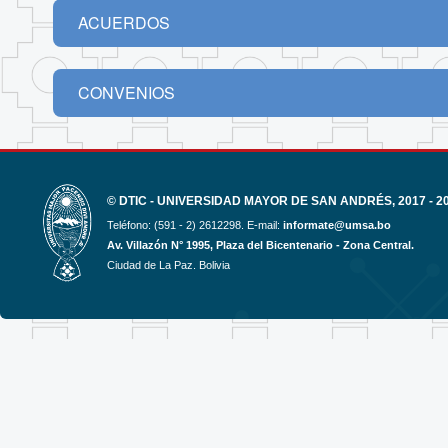
ACUERDOS
CONVENIOS
© DTIC - UNIVERSIDAD MAYOR DE SAN ANDRÉS, 2017 - 2
Teléfono: (591 - 2) 2612298. E-mail:
informate@umsa.bo
Av. Villazón N° 1995, Plaza del Bicentenario - Zona Central.
Ciudad de La Paz. Bolivia