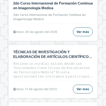
2do Curso Internacional de Formación Continua
en Imagenología Medica
2do Curso Internacional de Formacion Continua en
Imagenologia Medica
Inicio: 26 de agosto del 2025
Ver más
TÉCNICAS DE INVESTIGACIÓN Y
ELABORACIÓN DE ARTÍCULOS CIENTÍFICOS
EN EL ÁREA DE LA SALUD
𝚁𝚎𝚌𝚒𝚋𝚊𝚗 𝚞𝚗 𝚌𝚘𝚛𝚍𝚒𝚊𝚕 𝚜𝚊𝚕𝚞𝚍𝚘 𝚍𝚎𝚜𝚍𝚎 𝚕𝚊𝚜
"𝚂𝚘𝚌𝚒𝚎𝚍𝚊𝚍𝚎𝚜 𝙲𝚒𝚎𝚗𝚝𝚒́𝚏𝚒𝚌𝚊𝚜 𝚍𝚎 𝙴𝚜𝚝𝚞𝚍𝚒𝚊𝚗𝚝𝚎𝚜
𝚍𝚎 𝚃𝚎𝚌𝚗𝚘𝚕𝚘𝚐𝚒́𝚊 𝙼𝚎́𝚍𝚒𝚌𝚊" 𝙴𝚗 𝚎𝚜𝚝𝚊
𝚘𝚙𝚘𝚛𝚝𝚞𝚗𝚒𝚍𝚊𝚍 𝚕𝚎𝚜 𝚒𝚗𝚟𝚒𝚝𝚊𝚖𝚘𝚜 𝚊 𝚙𝚊𝚛𝚝𝚒𝚌𝚒𝚙𝚊𝚛
𝚍𝚎𝚕 𝚌𝚞𝚛𝚜𝚘: 🔰"ᴛᴇ́ᴄɴɪᴄᴀs ᴅᴇ ɪɴᴠᴇsᴛɪɢᴀᴄɪᴏ́ɴ ʏ
ᴇʟᴀʙᴏʀᴀᴄɪᴏ́ɴ ᴅᴇ ᴀʀᴛɪ́ᴄᴜʟᴏs ᴄɪᴇɴᴛɪ́ғɪᴄᴏs ᴇɴ ᴇʟ ᴀ́ʀᴇᴀ ᴅᴇ ʟᴀ
sᴀʟᴜᴅ"🔰
Inicio: 17 de agosto del 2023
Ver más