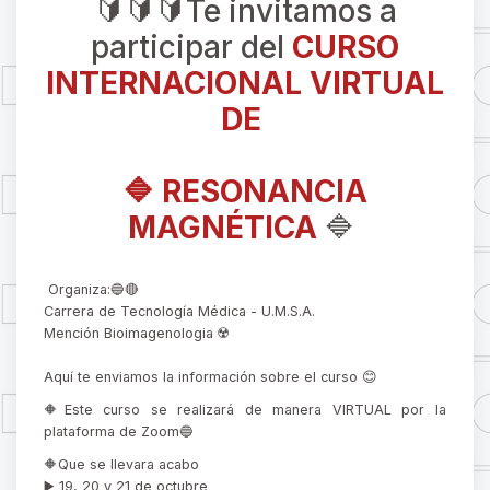
🔰🔰🔰Te invitamos a
participar del
CURSO
INTERNACIONAL VIRTUAL
DE
🔷 RESONANCIA
MAGNÉTICA
🔷
Organiza:🔵🔴
Carrera de Tecnología Médica - U.M.S.A.
Mención Bioimagenologia ☢️
Aquí te enviamos la información sobre el curso 😊
🔶Este curso se realizará de manera VIRTUAL por la
plataforma de Zoom🔵
🔶Que se llevara acabo
▶️ 19, 20 y 21 de octubre