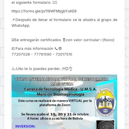
el siguiente formulario :👇🏻
https://forms.gle/pi118WFMtjgbYuKE8
📌Después de llenar el formulario se le añadira al grupo de
WhatsApp.
☑️Se entregarán certificados 🧾con valor curricular✨(físico)
☑️ Para más información 📞🤓
77207028 - 77761590 - 72017510
⚠️⚠️No te lo puedes perder...!!!😊👌