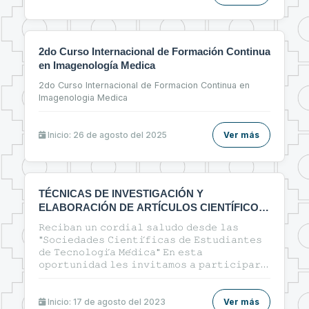
2do Curso Internacional de Formación Continua
en Imagenología Medica
2do Curso Internacional de Formacion Continua en
Imagenologia Medica
Inicio: 26 de agosto del 2025
Ver más
TÉCNICAS DE INVESTIGACIÓN Y
ELABORACIÓN DE ARTÍCULOS CIENTÍFICOS
EN EL ÁREA DE LA SALUD
𝚁𝚎𝚌𝚒𝚋𝚊𝚗 𝚞𝚗 𝚌𝚘𝚛𝚍𝚒𝚊𝚕 𝚜𝚊𝚕𝚞𝚍𝚘 𝚍𝚎𝚜𝚍𝚎 𝚕𝚊𝚜
"𝚂𝚘𝚌𝚒𝚎𝚍𝚊𝚍𝚎𝚜 𝙲𝚒𝚎𝚗𝚝𝚒́𝚏𝚒𝚌𝚊𝚜 𝚍𝚎 𝙴𝚜𝚝𝚞𝚍𝚒𝚊𝚗𝚝𝚎𝚜
𝚍𝚎 𝚃𝚎𝚌𝚗𝚘𝚕𝚘𝚐𝚒́𝚊 𝙼𝚎́𝚍𝚒𝚌𝚊" 𝙴𝚗 𝚎𝚜𝚝𝚊
𝚘𝚙𝚘𝚛𝚝𝚞𝚗𝚒𝚍𝚊𝚍 𝚕𝚎𝚜 𝚒𝚗𝚟𝚒𝚝𝚊𝚖𝚘𝚜 𝚊 𝚙𝚊𝚛𝚝𝚒𝚌𝚒𝚙𝚊𝚛
𝚍𝚎𝚕 𝚌𝚞𝚛𝚜𝚘: 🔰"ᴛᴇ́ᴄɴɪᴄᴀs ᴅᴇ ɪɴᴠᴇsᴛɪɢᴀᴄɪᴏ́ɴ ʏ
ᴇʟᴀʙᴏʀᴀᴄɪᴏ́ɴ ᴅᴇ ᴀʀᴛɪ́ᴄᴜʟᴏs ᴄɪᴇɴᴛɪ́ғɪᴄᴏs ᴇɴ ᴇʟ ᴀ́ʀᴇᴀ ᴅᴇ ʟᴀ
sᴀʟᴜᴅ"🔰
Inicio: 17 de agosto del 2023
Ver más