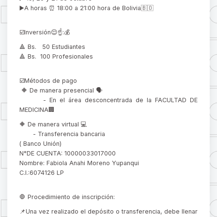
▶️A horas ⏰ 18:00 a 21:00 hora de Bolivia🇧🇴
☑️Inversión😌☝️:💰
🔺 Bs. 50 Estudiantes
🔺 Bs. 100 Profesionales
☑️Métodos de pago
🔶 De manera presencial 🗣️
- En el área desconcentrada de la FACULTAD DE
MEDICINA🏢
🔶 De manera virtual 💻
- Transferencia bancaria
( Banco Unión)
N°DE CUENTA: 10000033017000
Nombre: Fabiola Anahi Moreno Yupanqui
C.I.:6074126 LP
🛑 Procedimiento de inscripción:
📌Una vez realizado el depósito o transferencia, debe llenar