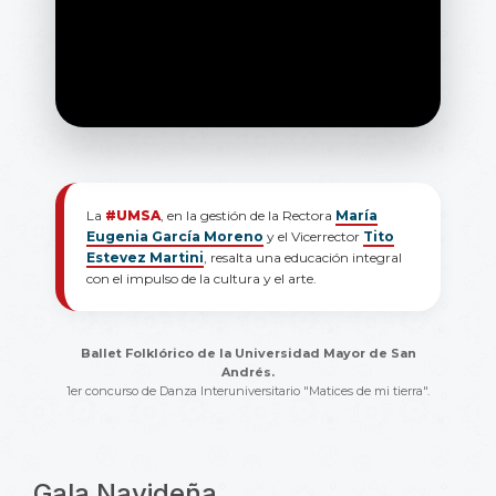
La
#UMSA
, en la gestión de la Rectora
María
Eugenia García Moreno
y el Vicerrector
Tito
Estevez Martini
, resalta una educación integral
con el impulso de la cultura y el arte.
Ballet Folklórico de la Universidad Mayor de San
Andrés.
1er concurso de Danza Interuniversitario "Matices de mi tierra".
Gala Navideña