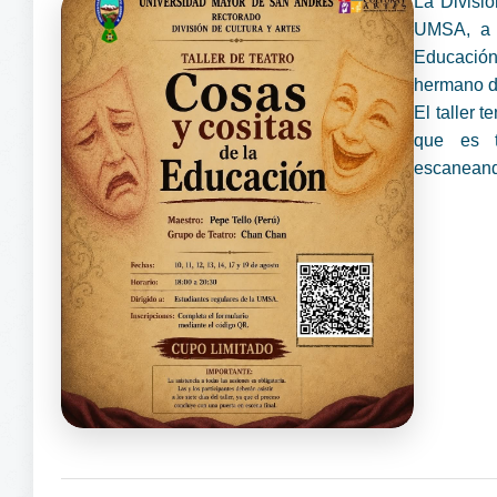
La Divisió
UMSA, a p
Educación
hermano d
El taller 
que es t
escaneando