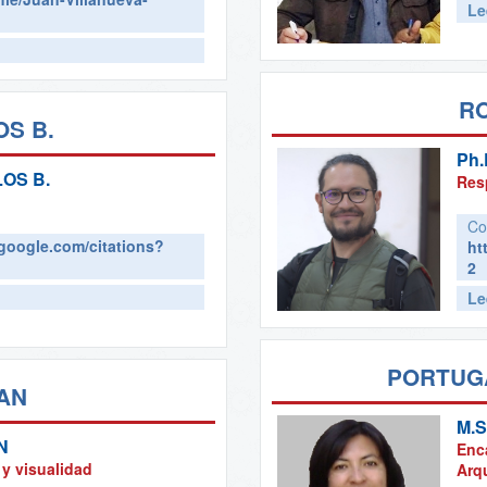
Le
R
S B.
Ph.
OS B.
Res
Co
.google.com/citations?
ht
2
Le
PORTUGA
AN
M.S
N
Enca
y visualidad
Arq