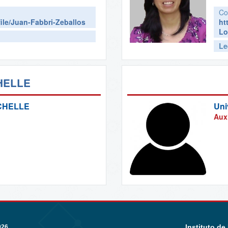
Co
ile/Juan-Fabbri-Zeballos
ht
Lo
Le
HELLE
CHELLE
Uni
Auxi
Instituto de
026