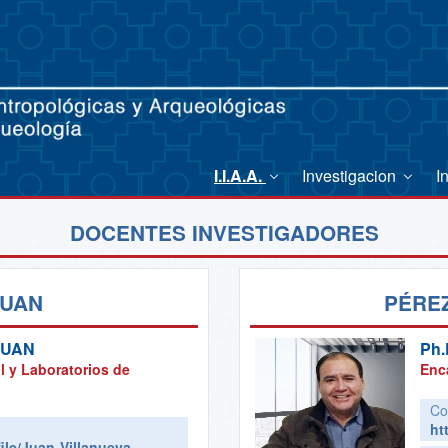
I.I.A.A.
Investigacion
I
DOCENTES INVESTIGADORES
JUAN
PÉREZ
JUAN
Ph.
l y Laboratorios de
Enc
Co
ht
ile/Juan-Villanueva-