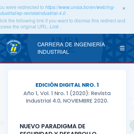
×
ou were redirected to
https://www.umsa.bo/en/web/ing-
ndustrial/ep-revistaindustrial-4.0
.
lick the following link if you want to dismiss this redirect and
ccess the original URL:
Link
.
CARRERA DE INGENIERÍA
INDUSTRIAL
EDICIÓN DIGITAL NRO. 1
Año 1, Vol. 1 Nro. 1 (2020): Revista
Industrial 4.0, NOVIEMBRE 2020.
NUEVO PARADIGMA DE