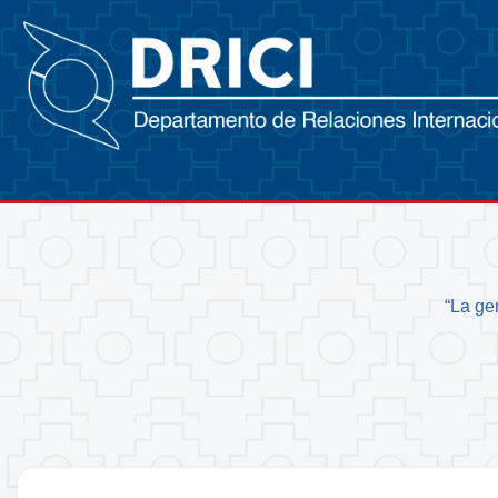
“La ge