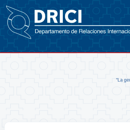
“La ge