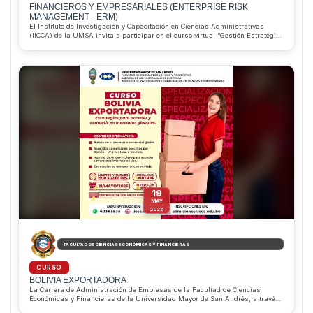
FINANCIEROS Y EMPRESARIALES (ENTERPRISE RISK
MANAGEMENT - ERM)
El Instituto de Investigación y Capacitación en Ciencias Administrativas
(IICCA) de la UMSA invita a participar en el curso virtual “Gestión Estratégica
de Riesgos Financieros y Empresariales (ERM)”, que inicia el 16 de junio de
2026. Dirigido por el MSc. Pablo Alejandro Saravia Aliaga, el programa
permitirá desarrollar competencias para identificar, evaluar y gestionar
riesgos corporativos bajo estándares internacionales. Además, ofrece
descuentos del 10% para estudiantes regulares de la Facultad de Ciencias
Económicas y Financieras y del 20% para estudiantes sobresalientes de la
Carrera de Administración de Empresas. Informes e inscripciones al
WhatsApp 62363535.
19
MAY
2026
FACULTAD DE CIENCIAS ECONÓMICAS Y FINANCIERAS
CURSO
BOLIVIA EXPORTADORA
La Carrera de Administración de Empresas de la Facultad de Ciencias
Económicas y Financieras de la Universidad Mayor de San Andrés, a través
del IICCA, invita al Curso “Bolivia Exportadora”, dirigido a estudiantes,