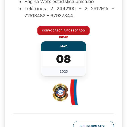
Página Web: estadistica.umsa.bo
Teléfonos: 2 2442100 – 2 2612915 –
72513482 – 67937344
CONVOCATORIA POSTGRADO
INICIO
MAY
08
2023
PDF INFORMATIVO