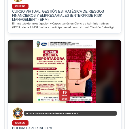
CURSO
CURSO VIRTUAL: GESTIÓN ESTRATÉGICA DE RIESGOS
FINANCIEROS Y EMPRESARIALES (ENTERPRISE RISK
MANAGEMENT - ERM)
El Instituto de Investigación y Capacitación en Ciencias Administrativas
(IICCA) de la UMSA invita a participar en el curso virtual “Gestión Estratégica
de Riesgos Financieros y Empresariales (ERM)”, que inicia el 16 de junio de
2026. Dirigido por el MSc. Pablo Alejandro Saravia Aliaga, el programa
permitirá desarrollar competencias para identificar, evaluar y gestionar
riesgos corporativos bajo estándares internacionales. Además, ofrece
descuentos del 10% para estudiantes regulares de la Facultad de Ciencias
Económicas y Financieras y del 20% para estudiantes sobresalientes de la
Carrera de Administración de Empresas. Informes e inscripciones al
WhatsApp 62363535.
19
MAY
2026
FACULTAD DE CIENCIAS ECONÓMICAS Y FINANCIERAS
CURSO
BOLIVIA EXPORTADORA