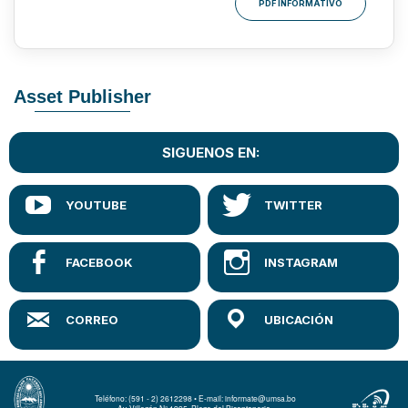
PDF INFORMATIVO
Asset Publisher
SIGUENOS EN:
Teléfono: (591 - 2) 2612298 • E-mail: informate@umsa.bo
Av. Villazón N° 1995, Plaza del Bicentenario.